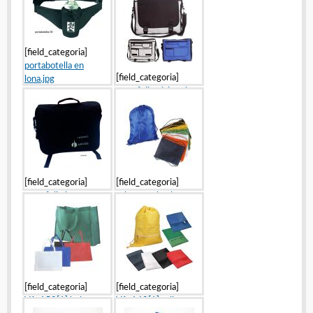
[body]
[field_categoria]
portabotella en
[field_categoria]
lona.jpg
portafolio viajero.jpg
[body]
[body]
[field_categoria]
[field_categoria]
portafolio.jpg
tula morral polyester
[body]
43x34 VA-114.jpg
[body]
[field_categoria]
[field_categoria]
VA-150[1] bolsa
VA-169[1] tulla