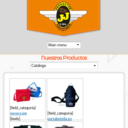
Pasar al
contenido
principal
Nuestros Productos
Usted está aquí
Páginas
[field_categoria]
nevera.jpg
[field_categoria]
[body]
portabotella en
indigo.jpg