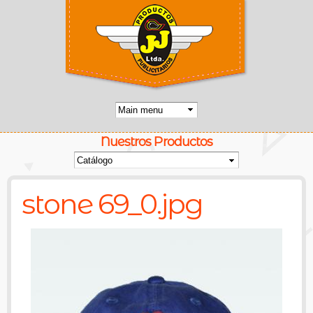
Pasar al
contenido
principal
Nuestros Productos
Usted está aquí
stone 69_0.jpg