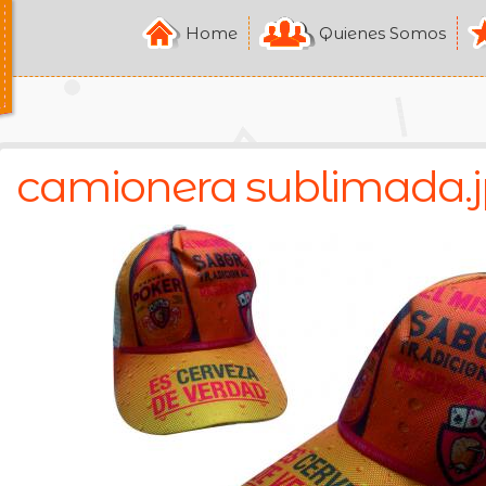
Pasar al
Home
Quienes Somos
contenido
principal
camionera sublimada.