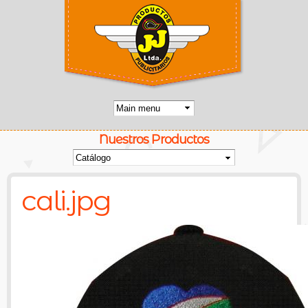
Pasar al
contenido
principal
Nuestros Productos
Usted está aquí
cali.jpg